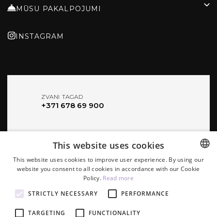
MŪSU PAKALPOJUMI
INSTAGRAM
ZVANI TAGAD
+371 678 69 900
This website uses cookies
MŪSU ADRESE
Elizabetes 101, LV-1050 RĪGA, LATVIJA
This website uses cookies to improve user experience. By using our
website you consent to all cookies in accordance with our Cookie
ENGLISH
Policy.
Read more
ENG
STRICTLY NECESSARY
PERFORMANCE
LV
RAKSTIET MUMS
sales@mercure-riga.lv
TARGETING
FUNCTIONALITY