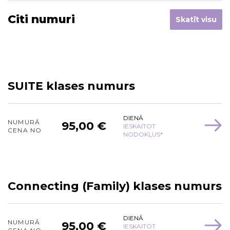
Citi numuri
Skatīt visu
SUITE klases numurs
DIENĀ
NUMURĀ
95,00 €
IESKAITOT
CENA NO
NODOKĻUS*
Connecting (Family) klases numurs
DIENĀ
NUMURĀ
95,00 €
IESKAITOT