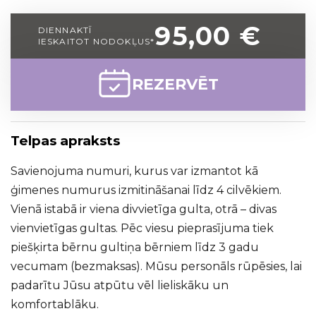
95,00 €
DIENNAKTĪ
IESKAITOT NODOKĻUS*
REZERVĒT
Telpas apraksts
Savienojuma numuri, kurus var izmantot kā
ģimenes numurus izmitināšanai līdz 4 cilvēkiem.
Vienā istabā ir viena divvietīga gulta, otrā – divas
vienvietīgas gultas. Pēc viesu pieprasījuma tiek
piešķirta bērnu gultiņa bērniem līdz 3 gadu
vecumam (bezmaksas). Mūsu personāls rūpēsies, lai
padarītu Jūsu atpūtu vēl lieliskāku un
komfortablāku.