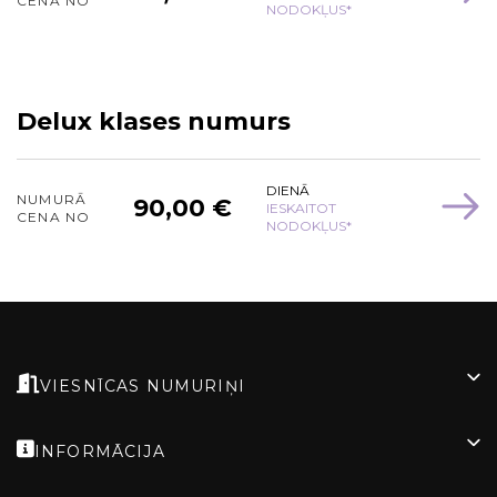
CENA NO
NODOKĻUS*
Delux klases numurs
DIENĀ
NUMURĀ
90,00 €
IESKAITOT
CENA NO
NODOKĻUS*
VIESNĪCAS NUMURIŅI
INFORMĀCIJA